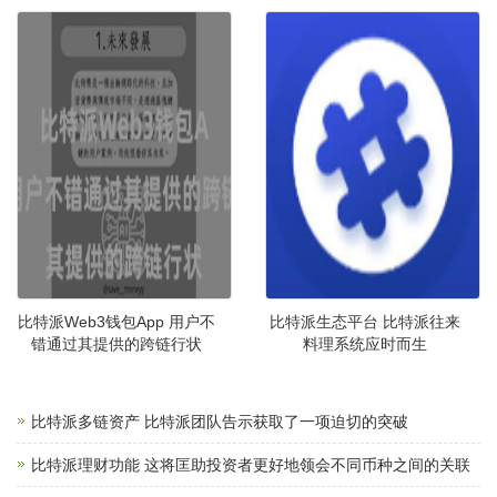
比特派Web3钱包App 用户不
比特派生态平台 比特派往来
错通过其提供的跨链行状
料理系统应时而生
比特派多链资产 比特派团队告示获取了一项迫切的突破
比特派理财功能 这将匡助投资者更好地领会不同币种之间的关联